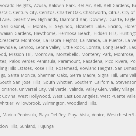
ocado Heights, Azusa, Baldwin Park, Bel Air, Bell, Bell Gardens, Bel
aic, Century City, Cerritos, Charter Oak, Chatsworth, Citrus, City 
l Aire, Desert View Highlands, Diamond Bar, Downey, Duarte, Eagle 
an Gabriel, El Monte, El Segundo, Elizabeth Lake, Encino, Flore
awaiian Gardens, Hawthorne, Hermosa Beach, Hidden Hills, Huntingt
a Crescenta-Montrose, La Habra Heights, La Mirada, La Puente, La Ve
wndale, Lennox, Leona Valley, Little Rock, Lomita, Long Beach, Ea
od, Mission Hill, Monrovia, Montebello, Monterey Park, Montrose,
ates, Palos Verdes Peninsula, Paramount, Pasadena, Pico Rivera, Po
ng Hills Estates, Rose Hills, Rosemead, Rowland Heights, San Dimas
ngs, Santa Monica, Sherman Oaks, Sierra Madre, Signal Hill, Simi Val
uth San Jose Hills, South Whittier, Southern California, Stevenson 
ance, Universal City, Val Verde, Valinda, Valley Glen, Valley Village,
st Covina, West Hollywood, West East Los Angeles, West Puente Val
hittier, Willowbrook, Wilmington, Woodland Hills.
ta, Marina Peninsula, Playa Del Rey, Playa Vista, Venice, Westchester/
ow Hills, Sunland, Tujunga