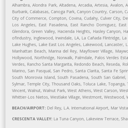
Alhambra, Alondra Park, Altadena, Arcadia, Artesia, Avalon, Av
Burbank, Calabasas, Canoga Park, Canyon Country, Carson, Cast
City of Commerce, Compton, Covina, Cudahy, Culver City, De
Los Angeles, East Pasadena, East Rancho Domiguez, East S
Glendora, Green Valley, Hacienda Heights, Hasley Canyon, H
ofIndustry, Inglewood, Irwindale, LA, La Cañada Flintridge, L
Lake Hughes, Lake East Los Angeles, Lakewood, Lancaster, La
Manhattan Beach, Marina del Rey, Mayflower Village, Maywo
Hollywood, Northridge, Norwalk, Palmdale, Palos Verdes Est
Verdes, Rancho Santa Margarita, Redondo Beach, Reseda, Rolli
Marino, San Pasqual, San Pedro, Santa Clarita, Santa Fe Spri
South Monrovia Island, South Pasadena, South San Gabriel, So
Sylmar, Temple City, Thousand Oaks, Toluca Lake, Topanga, Torr
Vincent, Walnut, Walnut Park, West Athens, West Carson, We
Whittier-Los Nietos, Westlake Village, Westmont, Westwood, W
BEACH/AIRPORT:
Del Rey, L.A. International Airport, Mar Vis
CRESCENTA VALLEY:
La Tuna Canyon, Lakeview Terrace, Shad