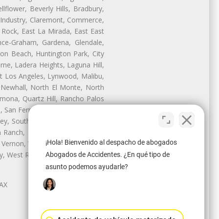
lflower, Beverly Hills, Bradbury,
of Industry, Claremont, Commerce,
Rock, East La Mirada, East East
nce-Graham, Gardena, Glendale,
on Beach, Huntington Park, City
rne, Ladera Heights, Laguna Hill,
st Los Angeles, Lynwood, Malibu,
 Newhall, North El Monte, North
mona, Quartz Hill, Rancho Palos
, San Fernando, San Gabriel, San
ley, South El Monte, South Gate,
Ranch, Studio City, Sun Village,
¡Hola! Bienvenido al despacho de abogados
 Vernon, View Park-Windsor Hills,
ley, West Rancho Domiguez, West
Abogados de Accidentes. ¿En qué tipo de
asunto podemos ayudarle?
LAX